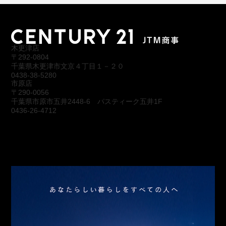
木更津店
〒292-0804
千葉県木更津市文京４丁目１－２０
0438-38-5280
市原店
〒290-0056
千葉県市原市五井2448-6 パスティーク五井1F
0436-26-4712
会社概要
アクセス
スタッフ紹介
お問合わせ