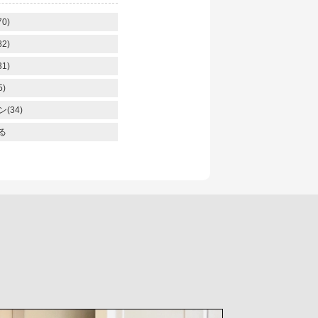
0)
2)
1)
)
(34)
る