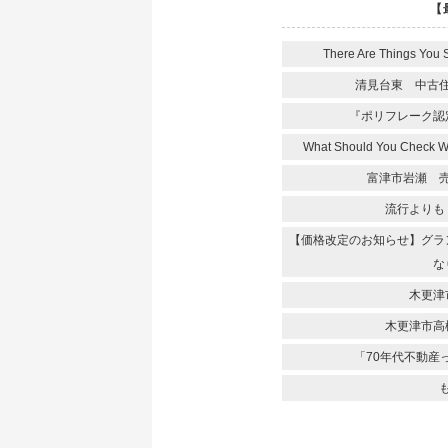
【
There Are Things You 
清見台東 中古
『ポリフレーク認
What Should You Check 
富津市岩瀬 
流行よりも
【価格改定のお知らせ】グラ
な
木更津
木更津市高
「70年代不動産