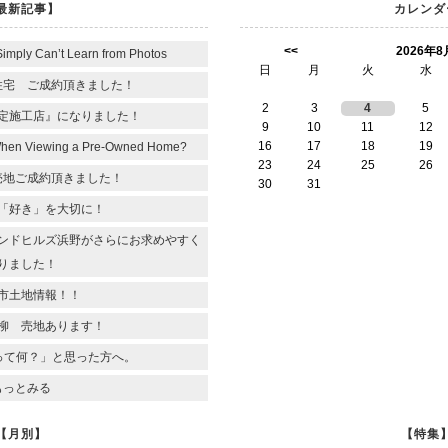
最新記事】
カレンダ
<<
2026年8
Simply Can’t Learn from Photos
日
月
火
水
住宅 ご成約頂きました！
2
3
4
5
定施工店』になりました！
9
10
11
12
16
17
18
19
When Viewing a Pre-Owned Home?
23
24
25
26
売地ご成約頂きました！
30
31
「好き」を大切に！
ンドヒルズ浜野がさらにお求めやすく
りました！
市土地情報！！
柳 売地あります！
って何？」と思った方へ。
もっとみる
【月別】
【特集