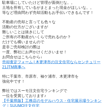
駐車場にしていたけど管理が面倒だな。。
土地を所有しているがまとまった現金がほしいな。。
等など理由問わず売却活動もお手伝いできるんです！
不動産の売却と言っても色々な
活動の仕方がございますが
難しいことは抜きにして
ご所有の不動産がいくらで売れるのか？
だけでも構いませんので
是非ご売却検討の際は
一度、弊社にお声かけくださいませ！
お問合せはこちらから↓
売却査定フォーム | 木更津市の注文住宅ならセンチュリー
21JTM商事へ
特に千葉市、市原市、袖ケ浦市、木更津市を
強化中です！
弊社ではスーモ注文住宅ランキングで
一位を受賞しております♪
【千葉県版】工務店のモデルハウス・住宅展示場ランキン
グ｜SUUMO注文住宅