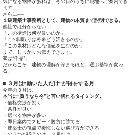
気になる物件があれば、その日のうちに現地へご案内でき
ます。
さらに──
１級建築士事務所として、建物の本質まで説明できる。
他社では分からない
「この構造は何が良いのか」
「この間取りは将来どう活きるのか」
「この素材はどんな価値を生むのか」
まで、しっかりお伝えできます。
家は“作品”。
だからこそ、建物の理解が深まるほど、選ぶ基準が変わ
る。
■ ３月は“動いた人だけ”が得をする月
今年の３月は、
本当に“買うなら今”と言い切れるタイミング。
・価格交渉が効く
・条件が良い
・選べる物件が多い
・即日案内でスピード勝負に勝てる
・建築士の視点で後悔しない選び方ができる
この５つが揃うのは、３月だけ。