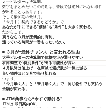
大手ビルダーは決算期。
数字をまとめたいこの時期は、普段では絶対に出ない条件
が出ることもあります。
そして繁忙期の最終月。
「今月中に契約できるかどうか」で、
あなたが手にできる“価格”も“条件”も大きく変わる。
だからこそ、
買うなら３月が圧倒的に有利。
迷っている時間が一番もったいない。
■ ３月が“最終チャンス”と言われる理由
大手ビルダーの決算期で価格交渉が通りやすい
在庫調整で“特別条件”が出る可能性が高い
４月以降は値上げ・在庫減で選択肢が一気に減る
良い物件ほど３月で売り切れる
つまり、
「今月動く人」と「来月動く人」で、同じ物件でも支払う
金額が変わる。
■ JTM商事なら“今すぐ動ける”
JTMは
即日案内OK
。