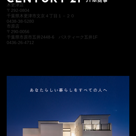
木更津店
〒292-0804
千葉県木更津市文京４丁目１－２０
0438-38-5280
市原店
〒290-0056
千葉県市原市五井2448-6 パスティーク五井1F
0436-26-4712
会社概要
アクセス
スタッフ紹介
お問合わせ