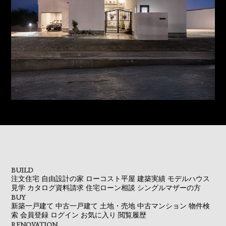
BUILD
注文住宅
自由設計の家
ローコスト平屋
建築実績
モデルハウス
見学
カタログ資料請求
住宅ローン相談
シングルマザーの方
BUY
新築一戸建て
中古一戸建て
土地・売地
中古マンション
物件検
索
会員登録
ログイン
お気に入り
閲覧履歴
RENOVATION