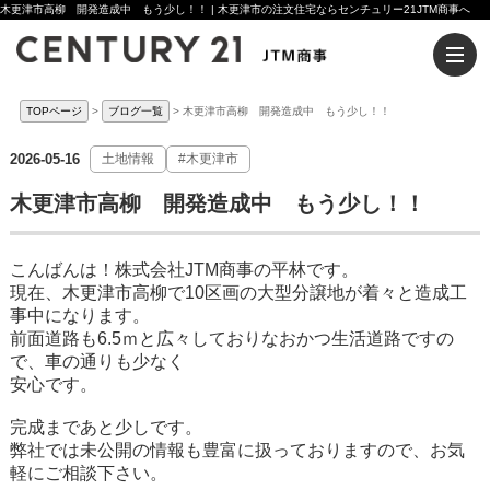
木更津市高柳 開発造成中 もう少し！！ | 木更津市の注文住宅ならセンチュリー21JTM商事へ
TOPページ
ブログ一覧
木更津市高柳 開発造成中 もう少し！！
2026-05-16
土地情報
#木更津市
木更津市高柳 開発造成中 もう少し！！
こんばんは！株式会社JTM商事の平林です。
現在、木更津市高柳で10区画の大型分譲地が着々と造成工
事中になります。
前面道路も6.5ｍと広々しておりなおかつ生活道路ですの
で、車の通りも少なく
安心です。
完成まであと少しです。
弊社では未公開の情報も豊富に扱っておりますので、お気
軽にご相談下さい。