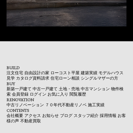
BUILD
注文住宅
自由設計の家
ローコスト平屋
建築実績
モデルハウス
見学
カタログ資料請求
住宅ローン相談
シングルマザーの方
BUY
新築一戸建て
中古一戸建て
土地・売地
中古マンション
物件検
索
会員登録
ログイン
お気に入り
閲覧履歴
RENOVATION
中古リノベーション
７０年代不動産リノベ
施工実績
CONTENTS
会社概要
アクセス
お知らせ
ブログ
スタッフ紹介
採用情報
お客
様の声
不動産買取