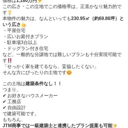
価格は
1,180万円
この広さ・この立地でこの価格帯は、正直かなり魅力的で
す
本物件の魅力は、なんといっても
230.95㎡（約69.86坪）と
いう広さ
・平屋住宅
・広いお庭付きプラン
・駐車場3台以上
・ドッグラン付き住宅
など、一般的な分譲地では難しいプランも十分実現可能で
す
「せっかく家を建てるなら、妥協したくない」
そんな方にぴったりの土地です
この土地は
建築条件なし！！
つまり、
✔ お好きなハウスメーカー
✔ 工務店
✔ 自由設計
で建築可能です。
もちろん、
JTM商事では一級建築士と連携したプラン提案も可能