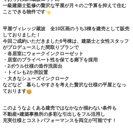
一級建築士監修の贅沢な平屋が月々のご予算を抑えて住む
ことできる物件です
平屋ヴィレッジ蔵波 全10区画のうち3棟を建売として販売
しておりました！
今回ご成約いただきました6号棟は、建築士と女性スタッフ
がプロデュースした間取りプランで
・各居室にウォークインクローゼット
・居室のプライベート性を保てる廊下を採用
・2ボウル仕様の造作洗面台
・トイレも2か所設置
・大きなシューズインクローク
などなど 暮らしやすさを考えた贅沢な仕様の平屋となっ
ております
このようなよくある建売ではなかなか揃わない条件も
不動産×建築事務所の多彩な引出しをフル活用し
充実仕様とコストパフォーマンスを両立が可能です！