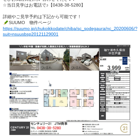
☆当日見学はお電話で♪【0438-38-5280】
詳細やご見学予約は下記から可能です！
SUUMO 物件ページ
https://suumo.jp/chukoikkodate/chiba/sc_sodegaura/nc_20200606/?
suit=nsuusbsp20121129001