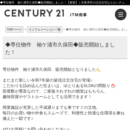
◆専任物件 袖ケ浦市久保田◆販売開始しました！【更新】 | 木更津市の注文住宅ならセンチュリー21JTM商事へ
TOPページ
インフォメーション一覧
◆専任物件 袖ケ浦市久保田◆販売開始しました
◆専任物件 袖ケ浦市久保田◆販売開始しまし
た！
専任物件 袖ケ浦市久保田、販売開始となりました
まだまだ新しい令和7年築の築浅注文住宅が登場♪
こだわりを詰め込んだ住まいは、ゆとりある5LDKの間取り
部屋数が豊富なので、ご家族それぞれの個室はもちろん、
趣味部屋やゲストルームとしても活用できます！
商業施設が充実した平成通りまでも車ですぐの立地。
毎日のお買い物や外食もスムーズで、利便性と快適な住環境を兼ね
備えた一邸です♪
ぜひお気軽にお問い合わせください♪