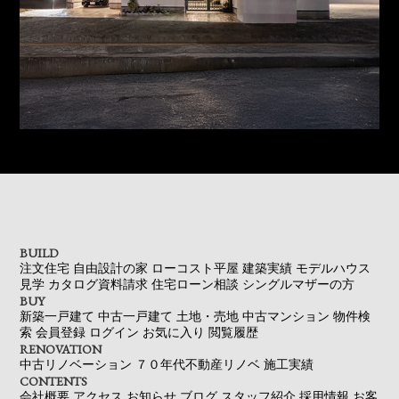
BUILD
注文住宅
自由設計の家
ローコスト平屋
建築実績
モデルハウス
見学
カタログ資料請求
住宅ローン相談
シングルマザーの方
BUY
新築一戸建て
中古一戸建て
土地・売地
中古マンション
物件検
索
会員登録
ログイン
お気に入り
閲覧履歴
RENOVATION
中古リノベーション
７０年代不動産リノベ
施工実績
CONTENTS
会社概要
アクセス
お知らせ
ブログ
スタッフ紹介
採用情報
お客