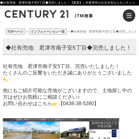
◆社有売地 君津市南子安5丁目◆完売しました！【更新】 | 木更津市の注文住宅ならセンチュリー21JTM商事へ
TOPページ
インフォメーション一覧
◆社有売地 君津市南子安5丁目◆完売しました
◆社有売地 君津市南子安5丁目◆完売しました！
社有売地 君津市南子安5丁目、完売いたしました！
たくさんのご反響をいただき誠にありがとうございました
他にもご紹介可能な売地がございますので、土地探し中の
方はぜひお気軽にご相談ください♪
お問い合わせはこちら
【0438-38-5280】