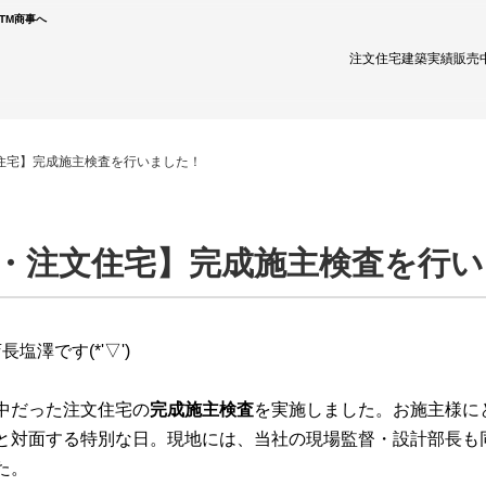
TM商事へ
注文住宅
建築実績
販売
住宅】完成施主検査を行いました！
・注文住宅】完成施主検査を行
塩澤です(*'▽')
中だった注文住宅の
完成施主検査
を実施しました。お施主様に
と対面する特別な日。現地には、当社の現場監督・設計部長も
た。