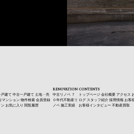
RENOVATION
CONTENTS
一戸建て
中古一戸建て
土地・売
中古リノベ
７
トップページ
会社概要
アクセス
古マンション
物件検索
会員登録
０年代不動産リ
ログ
スタッフ紹介
採用情報
お客
イン
お気に入り
閲覧履歴
ノベ
施工実績
お客様インタビュー
不動産買取