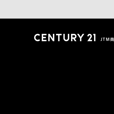
木更津店
〒292-0804 千葉県木更津市文京４丁目１－２０
0438-38-5280
営業時間:10:00-19:00 定休日：水曜日
市原店
〒290-0056 千葉県市原市五井2448-6 パスティーク五
0436-26-4712
営業時間:10:00-19:00 定休日：水曜日
会社概要
スタッフ紹介