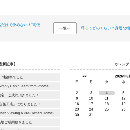
だけで決めない！“高低
坪ってどのくらい？身近な物
一覧へ
最新記事】
カレンダ
<<
2026年8
 地鎮祭でした
日
月
火
水
Simply Can’t Learn from Photos
2
3
4
5
住宅 ご成約頂きました！
9
10
11
12
16
17
18
19
定施工店』になりました！
23
24
25
26
When Viewing a Pre-Owned Home?
30
31
売地ご成約頂きました！