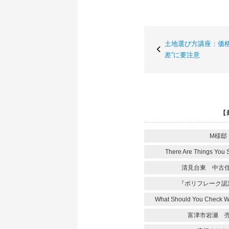
土地選び方講座：価格
差”に要注意
【
M様邸
There Are Things You 
清見台東 中古
『ポリフレーク認
What Should You Check 
富津市岩瀬 