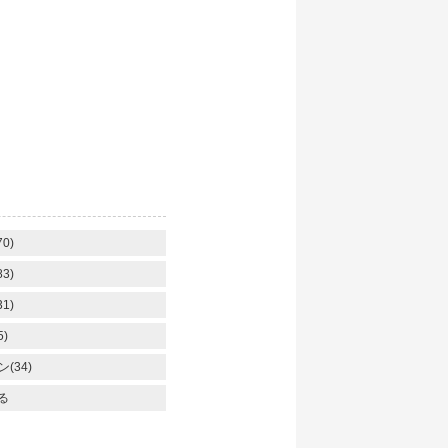
】
0)
3)
1)
)
(34)
る