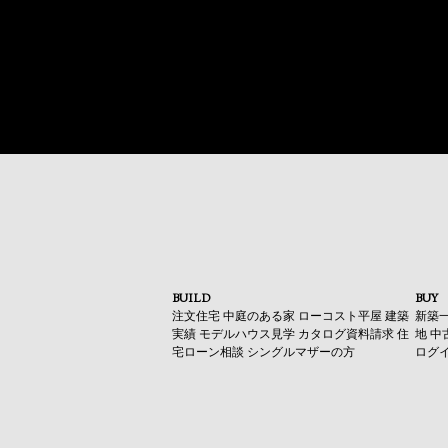
BUILD
BUY
注文住宅
中庭のある家
ローコスト平屋
建築
新築
実績
モデルハウス見学
カタログ資料請求
住
地
中
宅ローン相談
シングルマザーの方
ログ