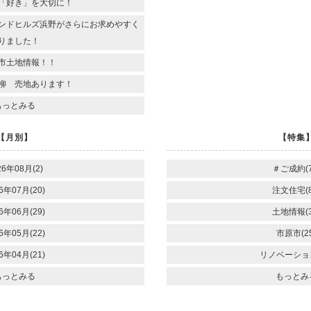
「好き」を大切に！
ンドヒルズ浜野がさらにお求めやすく
りました！
市土地情報！！
柳 売地あります！
もっとみる
【月別】
【特集
26年08月(2)
＃ご成約(7
6年07月(20)
注文住宅(8
6年06月(29)
土地情報(3
6年05月(22)
市原市(25
6年04月(21)
リノベーション
もっとみる
もっとみ