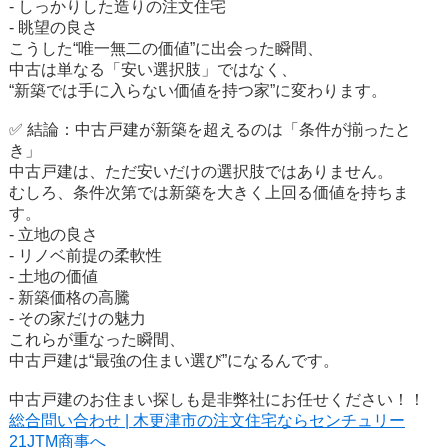
- しっかりした造りの注文住宅
- 眺望の良さ
こうした“唯一無二の価値”に出会った瞬間、
中古は単なる「安い選択肢」ではなく、
“新築では手に入らない価値を持つ家”に変わります。
✅ 結論：中古戸建が新築を超えるのは「条件が揃ったと
き」
中古戸建は、ただ安いだけの選択肢ではありません。
むしろ、条件次第では新築を大きく上回る価値を持ちま
す。
- 立地の良さ
- リノベ前提の柔軟性
- 土地の価値
- 新築価格の高騰
- その家だけの魅力
これらが重なった瞬間、
中古戸建は“最強の住まい選び”になるんです。
中古戸建のお住まい探しも是非弊社にお任せください！！
総合問い合わせ | 木更津市の注文住宅ならセンチュリー
21JTM商事へ