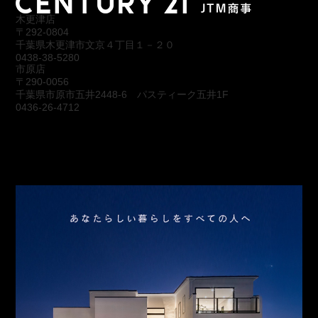
木更津店
〒292-0804
千葉県木更津市文京４丁目１－２０
0438-38-5280
市原店
〒290-0056
千葉県市原市五井2448-6 パスティーク五井1F
0436-26-4712
会社概要
アクセス
スタッフ紹介
お問合わせ