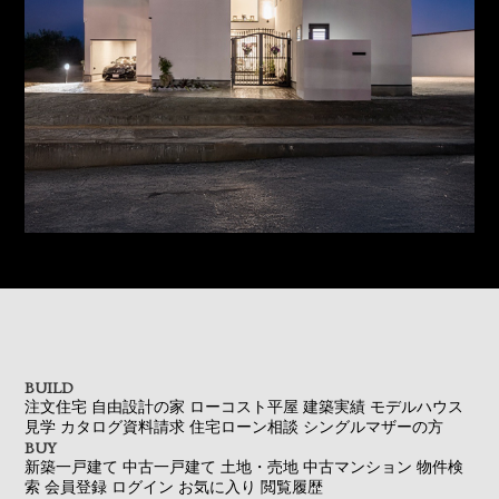
BUILD
注文住宅
自由設計の家
ローコスト平屋
建築実績
モデルハウス
見学
カタログ資料請求
住宅ローン相談
シングルマザーの方
BUY
新築一戸建て
中古一戸建て
土地・売地
中古マンション
物件検
索
会員登録
ログイン
お気に入り
閲覧履歴