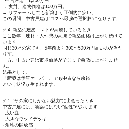
- 中古戸建：1,300万円
→ 実質、建物価格は100万円。
→ リフォームしても新築より圧倒的に安い。
この瞬間、中古戸建は“コスパ最強の選択肢”になります。
✅ 4. 新築の建築コストが高騰しているとき
ここ数年、建材・人件費の高騰で新築価格は上がり続けて
います。
同じ30坪の家でも、5年前より300〜500万円高いのが当た
り前。
一方、中古戸建は市場価格がそこまで急激に上がりませ
ん。
結果として、
「新築は予算オーバー。でも中古なら余裕」
という状況が生まれます。
✅ 5. “その家にしかない魅力”に出会ったとき
中古戸建には、新築にはない“個性”があります。
- 広い庭
- 大きなウッドデッキ
- 角地の開放感