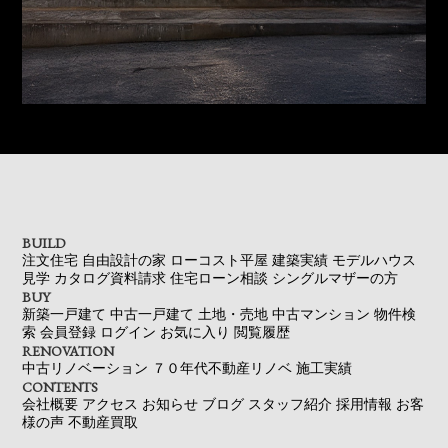
BUILD
注文住宅
自由設計の家
ローコスト平屋
建築実績
モデルハウス
見学
カタログ資料請求
住宅ローン相談
シングルマザーの方
BUY
新築一戸建て
中古一戸建て
土地・売地
中古マンション
物件検
索
会員登録
ログイン
お気に入り
閲覧履歴
RENOVATION
中古リノベーション
７０年代不動産リノベ
施工実績
CONTENTS
会社概要
アクセス
お知らせ
ブログ
スタッフ紹介
採用情報
お客
様の声
不動産買取