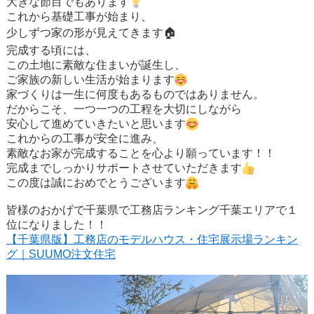
大きな節目でもあります
これから基礎工事が始まり、
少しずつ家の形が見えてきます🏠
完成する頃には、
この土地に素敵な住まいが誕生し、
ご家族の新しい生活が始まります
家づくりは一生に何度もあるものではありません。
だからこそ、一つ一つの工程を大切にしながら
安心して進めていきたいと思います
これからの工事が安全に進み、
素敵なお家が完成することを心より願っています！！
完成までしっかりサポートさせていただきます
この度は誠におめでとうございます
皆様のおかげで千葉県で工務店ランキング千葉エリアで１
位になりました！！
【
千
葉
県版】工務店のモデルハウス・住宅展示場ランキン
グ｜SUUMO注文住宅