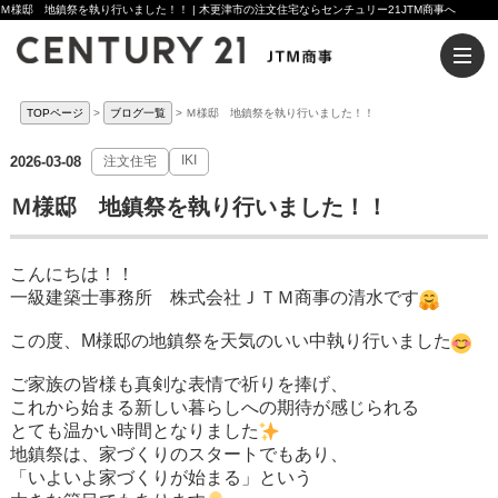
Ｍ様邸 地鎮祭を執り行いました！！ | 木更津市の注文住宅ならセンチュリー21JTM商事へ
TOPページ
ブログ一覧
Ｍ様邸 地鎮祭を執り行いました！！
IKI
2026-03-08
注文住宅
Ｍ様邸 地鎮祭を執り行いました！！
こんにちは！！
一級建築士事務所 株式会社ＪＴＭ商事の清水です
この度、M様邸の地鎮祭を天気のいい中執り行いました
ご家族の皆様も真剣な表情で祈りを捧げ、
これから始まる新しい暮らしへの期待が感じられる
とても温かい時間となりました
地鎮祭は、家づくりのスタートでもあり、
「いよいよ家づくりが始まる」という