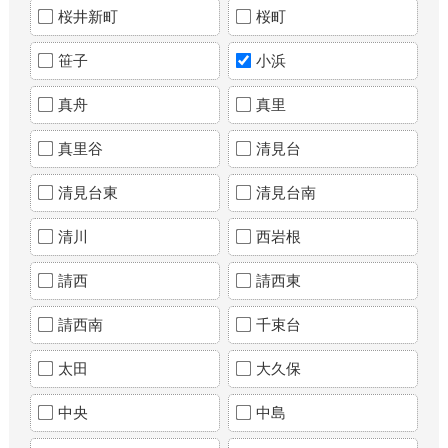
桜井新町
桜町
笹子
小浜
真舟
真里
真里谷
清見台
清見台東
清見台南
清川
西岩根
請西
請西東
請西南
千束台
太田
大久保
中央
中島