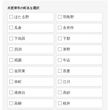
木更津市の町名を選択
ほたる野
羽鳥野
瓜倉
永井作
下烏田
下郡
貝渕
茅野
祇園
牛込
金田東
吾妻
幸町
江川
港南台
高砂
高柳
桜井