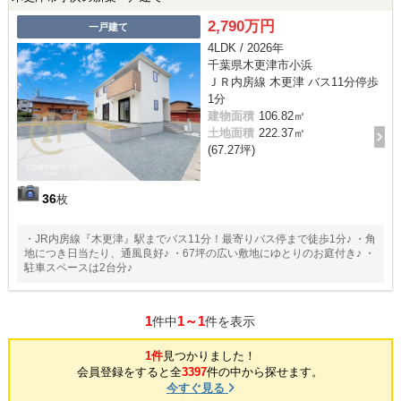
2,790万円
一戸建て
4LDK / 2026年
千葉県木更津市小浜
ＪＲ内房線 木更津 バス11分停歩
1分
建物面積
106.82㎡
土地面積
222.37㎡
(67.27坪)
36
枚
・JR内房線『木更津』駅までバス11分！最寄りバス停まで徒歩1分♪ ・角
地につき日当たり、通風良好♪ ・67坪の広い敷地にゆとりのお庭付き♪ ・
駐車スペースは2台分♪
1
1～1
件中
件を表示
1件
見つかりました！
会員登録をすると全
3397
件の中から探せます。
今すぐ見る