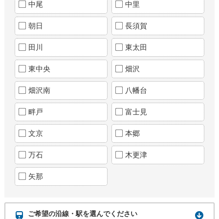
中尾
中里
朝日
長須賀
田川
東太田
東中央
畑沢
畑沢南
八幡台
畔戸
富士見
文京
本郷
万石
木更津
矢那
ご希望の沿線・駅を選んでください