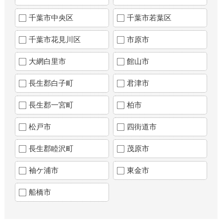
千葉市中央区
千葉市若葉区
千葉市花見川区
市原市
大網白里市
館山市
長生郡白子町
君津市
長生郡一宮町
柏市
松戸市
四街道市
長生郡睦沢町
茂原市
袖ケ浦市
東金市
船橋市