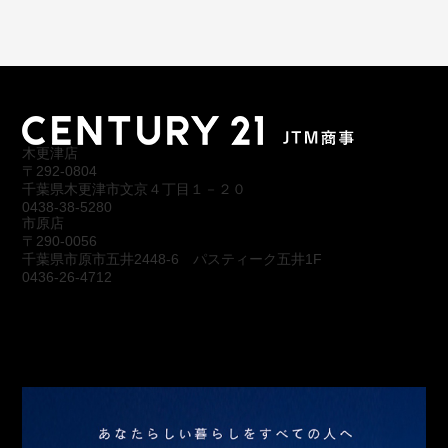
木更津店
〒292-0804
千葉県木更津市文京４丁目１－２０
0438-38-5280
市原店
〒290-0056
千葉県市原市五井2448-6 パスティーク五井1F
0436-26-4712
会社概要
アクセス
スタッフ紹介
お問合わせ