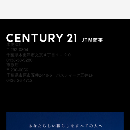
木更津店
〒292-0804
千葉県木更津市文京４丁目１－２０
0438-38-5280
市原店
〒290-0056
千葉県市原市五井2448-6 パスティーク五井1F
0436-26-4712
会社概要
アクセス
スタッフ紹介
お問合わせ