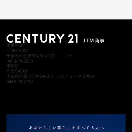
木更津店
〒292-0804
千葉県木更津市文京４丁目１－２０
0438-38-5280
市原店
〒290-0056
千葉県市原市五井2448-6 パスティーク五井1F
0436-26-4712
会社概要
アクセス
スタッフ紹介
お問合わせ