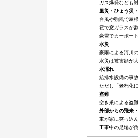
ガス爆発なども
風災・ひょう災
台風や強風で屋
雹で窓ガラスが
豪雪でカーポート
水災
豪雨による河川
水災は被害額が
水濡れ
給排水設備の事
ただし「老朽化
盗難
空き巣による盗
外部からの飛来
車が家に突っ込
工事中の足場が倒