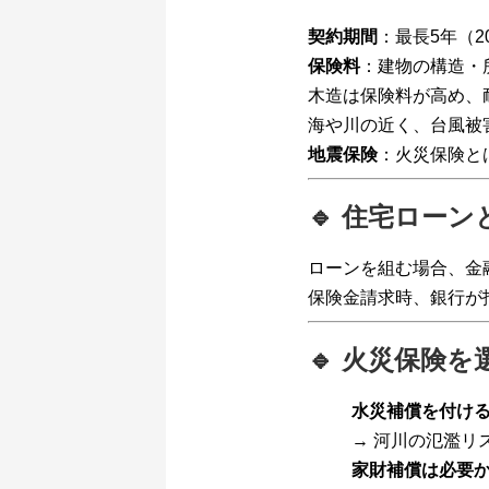
契約期間
：最長5年（2
保険料
：建物の構造・
木造は保険料が高め、
海や川の近く、台風被
地震保険
：火災保険と
🔹 住宅ロー
ローンを組む場合、金
保険金請求時、銀行が
🔹 火災保険
水災補償を付け
→ 河川の氾濫リ
家財補償は必要