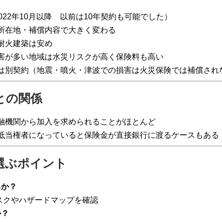
022年10月以降 以前は10年契約も可能でした）
所在地・補償内容で大きく変わる
耐火建築は安め
害が多い地域は水災リスクが高く保険料も高い
は別契約（地震・噴火・津波での損害は火災保険では補償され
ンとの関係
融機関から加入を求められることがほとんど
抵当権者になっていると保険金が直接銀行に渡るケースもある
を選ぶポイント
るか？
スクやハザードマップを確認
か？