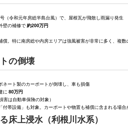
風15号（令和元年房総半島台風）で、屋根瓦が飛散し雨漏り発生
外壁の補修で
約200万円
補償。特に南房総や内房エリアは強風被害が非常に多く、複数
ートの倒壊
ボネート製のカーポートが倒壊し、車も損傷
建に
80万円
の損害は自動車保険の対象）
「付帯設備」も対象。カーポートや物置も補償に含まれる場合
による床上浸水（利根川水系）