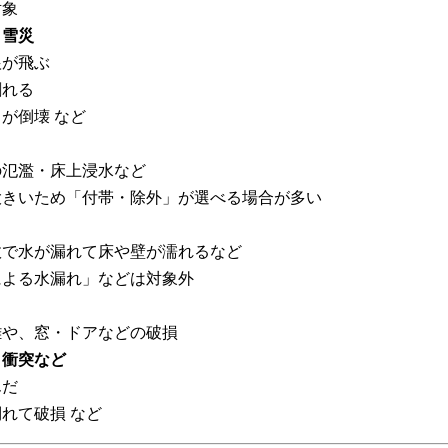
対象
・雪災
根が飛ぶ
割れる
が倒壊 など
の氾濫・床上浸水など
大きいため「付帯・除外」が選べる場合が多い
故で水が漏れて床や壁が濡れるなど
による水漏れ」などは対象外
難や、窓・ドアなどの破損
・衝突など
んだ
れて破損 など