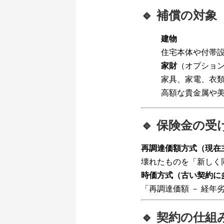
🔹 補償の対象
建物
住宅本体や付帯
家財
（オプショ
家具、家電、衣
高額な貴金属や
🔹 保険金の
再調達価額方式（現在
壊れたものを「新しく
時価方式（古い契約に
「再調達価額 － 経
🔹 契約の仕組