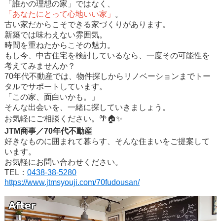
「誰かの理想の家」ではなく、
「あなたにとって心地いい家」
。
古い家だからこそできる家づくりがあります。
新築では味わえない雰囲気。
時間を重ねたからこその魅力。
もし今、中古住宅を検討しているなら、一度その可能性を
考えてみませんか？
70年代不動産では、物件探しからリノベーションまでトー
タルでサポートしています。
「この家、面白いかも。」
そんな出会いを、一緒に探していきましょう。
お気軽にご相談ください。🌴🏠✨
JTM商事／70年代不動産
好きなものに囲まれて暮らす、そんな住まいをご提案して
います。
お気軽にお問い合わせください。
TEL：
0438-38-5280
https://www.jtmsyouji.com/70fudousan/