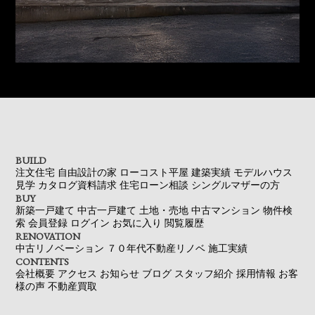
BUILD
注文住宅
自由設計の家
ローコスト平屋
建築実績
モデルハウス
見学
カタログ資料請求
住宅ローン相談
シングルマザーの方
BUY
新築一戸建て
中古一戸建て
土地・売地
中古マンション
物件検
索
会員登録
ログイン
お気に入り
閲覧履歴
RENOVATION
中古リノベーション
７０年代不動産リノベ
施工実績
CONTENTS
会社概要
アクセス
お知らせ
ブログ
スタッフ紹介
採用情報
お客
様の声
不動産買取